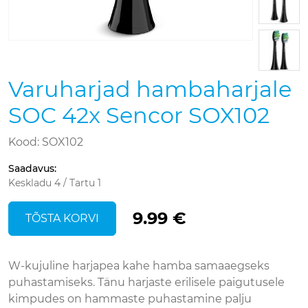
Varuharjad hambaharjale
SOC 42x Sencor SOX102
Kood: SOX102
Saadavus
:
Keskladu 4 / Tartu 1
9.99 €
TÕSTA KORVI
W-kujuline harjapea kahe hamba samaaegseks
puhastamiseks. Tänu harjaste erilisele paigutusele
kimpudes on hammaste puhastamine palju