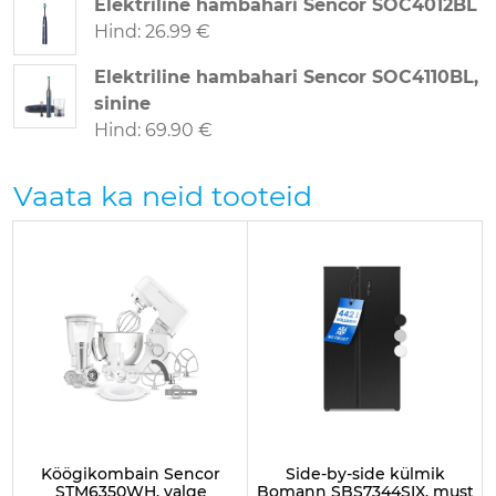
Elektriline hambahari Sencor SOC4012BL
Hind
:
26.99 €
Elektriline hambahari Sencor SOC4110BL,
sinine
Hind
:
69.90 €
Vaata ka neid tooteid
Köögikombain Sencor
Side-by-side külmik
STM6350WH, valge
Bomann SBS7344SIX, must