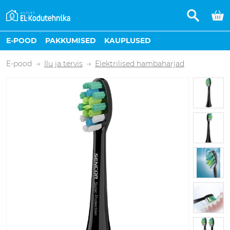
E-POOD
PAKKUMISED
KAUPLUSED
E-pood
Ilu ja tervis
Elektrilised hambaharjad