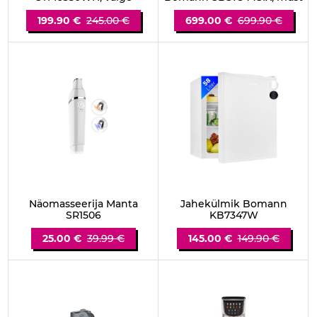
199.90 €
245.00 €
699.00 €
699.90 €
Näomasseerija Manta
Jahekülmik Bomann
SR1506
KB7347W
25.00 €
39.99 €
145.00 €
149.90 €