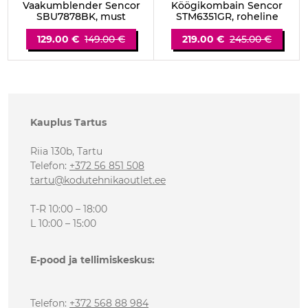
Vaakumblender Sencor
Köögikombain Sencor
SBU7878BK, must
STM6351GR, roheline
129.00 €
149.00 €
219.00 €
245.00 €
Kauplus Tartus
Riia 130b, Tartu
Telefon
:
+372 56 851 508
tartu@kodutehnikaoutlet.ee
T-R 10:00 – 18:00
L 10:00 – 15:00
E-pood ja tellimiskeskus:
Telefon
:
+372 568 88 984