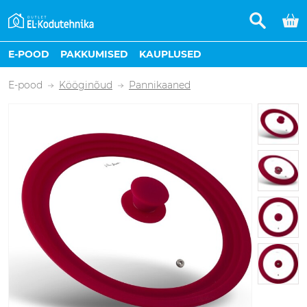
E-POOD
PAKKUMISED
KAUPLUSED
E-pood
Kööginõud
Pannikaaned