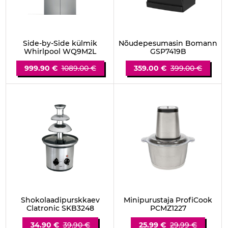
Side-by-Side külmik
Nõudepesumasin Bomann
Whirlpool WQ9M2L
GSP7419B
999.90 €
1089.00 €
359.00 €
399.00 €
Shokolaadipurskkaev
Minipurustaja ProfiCook
Clatronic SKB3248
PCMZ1227
34.90 €
39.90 €
25.99 €
29.99 €