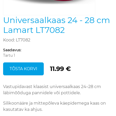
Universaalkaas 24 - 28 cm
Lamart LT7082
Kood: LT7082
Saadavus
:
Tartu 1
11.99 €
TÕSTA KORVI
Vastupidavast klaasist universaalkaas 24–28 cm
läbimõõduga pannidele või pottidele.
Silikoonääre ja mittepõleva käepidemega kaas on
kasutatav ka ahjus.