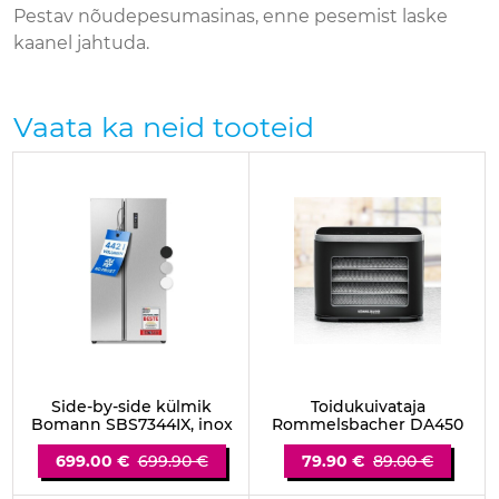
Pestav nõudepesumasinas, enne pesemist laske
kaanel jahtuda.
Vaata ka neid tooteid
Side-by-side külmik
Toidukuivataja
Bomann SBS7344IX, inox
Rommelsbacher DA450
699.00 €
699.90 €
79.90 €
89.00 €