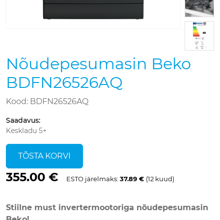
Nõudepesumasin Beko
BDFN26526AQ
Kood: BDFN26526AQ
Saadavus
:
Keskladu 5+
TÕSTA KORVI
355.00 €
ESTO järelmaks:
37.89 €
(12 kuud)
Stiilne must invertermootoriga nõudepesumasin
Beko!