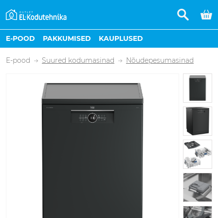
E-POOD
PAKKUMISED
KAUPLUSED
E-pood
Suured kodumasinad
Nõudepesumasinad