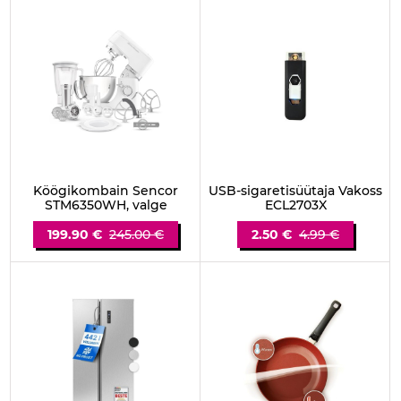
Köögikombain Sencor
USB-sigaretisüütaja Vakoss
STM6350WH, valge
ECL2703X
199.90 €
245.00 €
2.50 €
4.99 €