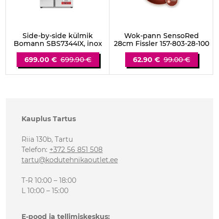
Side-by-side külmik
Wok-pann SensoRed
Bomann SBS7344IX, inox
28cm Fissler 157-803-28-100
699.00 €
699.90 €
62.90 €
99.00 €
Kauplus Tartus
Riia 130b, Tartu
Telefon
:
+372 56 851 508
tartu@kodutehnikaoutlet.ee
T-R 10:00 – 18:00
L 10:00 – 15:00
E-pood ja tellimiskeskus: