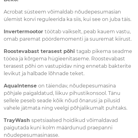
Acrobat süsteem võimaldab nõudepesumasian
ülemist korvi reguleerida ka siis, kui see on juba täis.
Invertermootor
töötab vaikselt, peab kauem vastu,
omab paremat pöördemomenti ja suuremat kiirust.
Roostevabast terasest põhi
tagab pikema seadme
tööea ja kõrgema hügieenitaseme. Roostevabast
terasest põhi on vastupidav ning ennetab bakterite
levikut ja halbade lõhnade teket.
AquaIntense
on täiendav, nõudepesumasina
põhjale paigaldatud, liikuv pihustikonsool. Tänu
sellele peseb seade kõik nõud õnarusi ja pilusid
vahele jätmata ning veelgi põhjalikumalt puhtaks.
TrayWash
spetsiaalsed hoidikud võimaldavad
paigutada kuni kolm määrdunud praepanni
nõudepesumasinasse.