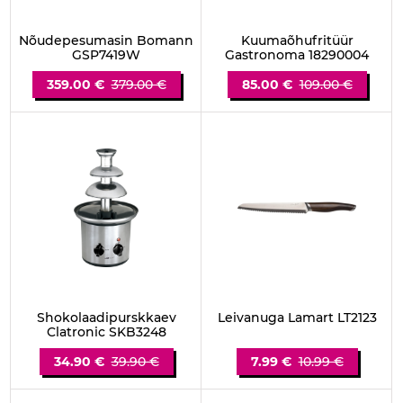
Nõudepesumasin Bomann
Kuumaõhufritüür
GSP7419W
Gastronoma 18290004
359.00 €
379.00 €
85.00 €
109.00 €
Shokolaadipurskkaev
Leivanuga Lamart LT2123
Clatronic SKB3248
34.90 €
39.90 €
7.99 €
10.99 €