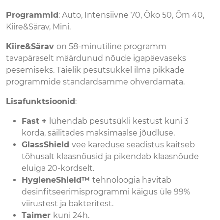
Programmid
: Auto, Intensiivne 70, Öko 50, Õrn 40,
Kiire&Särav, Mini.
Kiire&Särav
on 58-minutiline programm
tavapäraselt määrdunud nõude igapäevaseks
pesemiseks. Täielik pesutsükkel ilma pikkade
programmide standardsamme ohverdamata.
Lisafunktsioonid
:
Fast +
lühendab pesutsükli kestust kuni 3
korda, säilitades maksimaalse jõudluse.
GlassShield
vee kareduse seadistus kaitseb
tõhusalt klaasnõusid ja pikendab klaasnõude
eluiga 20-kordselt.
HygieneShield™
tehnoloogia hävitab
desinfitseerimisprogrammi käigus üle 99%
viirustest ja bakteritest.
Taimer
kuni 24h.