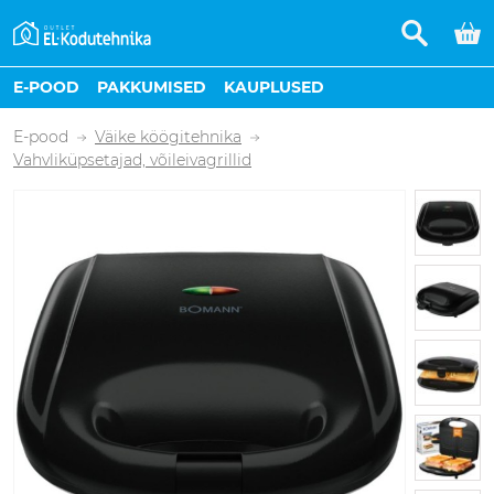
E-POOD
PAKKUMISED
KAUPLUSED
E-pood
Väike köögitehnika
Vahvliküpsetajad, võileivagrillid