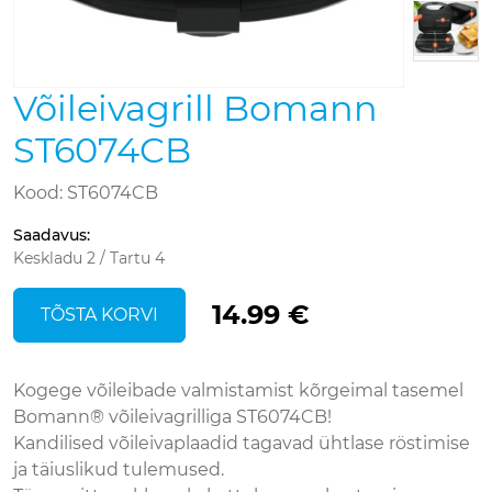
Võileivagrill Bomann
ST6074CB
Kood: ST6074CB
Saadavus
:
Keskladu 2 / Tartu 4
14.99 €
TÕSTA KORVI
Kogege võileibade valmistamist kõrgeimal tasemel
Bomann® võileivagrilliga ST6074CB!
Kandilised võileivaplaadid tagavad ühtlase röstimise
ja täiuslikud tulemused.