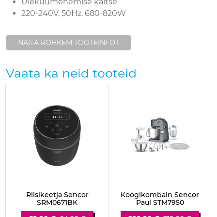
Ülekuumenemise kaitse
220-240V, 50Hz, 680-820W
NÄITA ROHKEM TOOTEINFOT
Vaata ka neid tooteid
Riisikeetja Sencor
Köögikombain Sencor
SRM0671BK
Paul STM7950