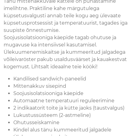
Tänu mittenakkuvale kattele on puhastamine
imelihtne. Praktiline kahe märgutulega
küpsetusvalgusti annab teile kogu aeg ülevaate
küpsetusprotsessist ja temperatuurist, tagades iga
suupiste õnnestumise.
Soojusisolatsiooniga käepide tagab ohutuse ja
mugavuse ka intensiivsel kasutamisel.
Ülekuumenemiskaitse ja kummeeritud jalgadega
võileivaröster pakub usaldusväärset ja kauakestvat
kogemust. Lihtsalt ideaalne teie kööki!
Kandilised sandwich-paneelid
Mittenakkuv sisepind
Soojusisolatsiooniga käepide
Automaatne temperatuuri reguleerimine
2 indikaatorit toite ja kütte jaoks (taustvalgus)
Lukustussüsteem (2-astmeline)
Ohutusseiskamine
Kindel alus tänu kummeeritud jalgadele