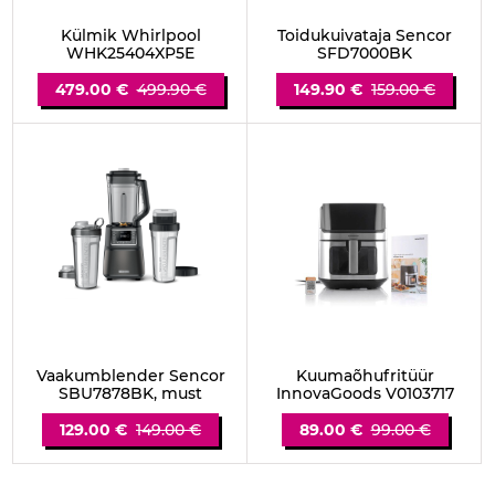
Külmik Whirlpool
Toidukuivataja Sencor
WHK25404XP5E
SFD7000BK
479.00 €
499.90 €
149.90 €
159.00 €
Vaakumblender Sencor
Kuumaõhufritüür
SBU7878BK, must
InnovaGoods V0103717
129.00 €
149.00 €
89.00 €
99.00 €