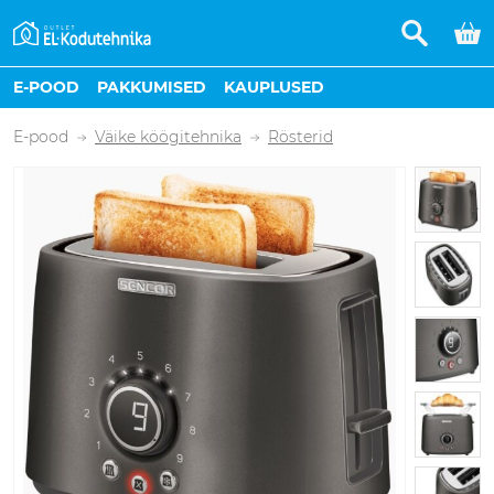
E-POOD
PAKKUMISED
KAUPLUSED
E-pood
Väike köögitehnika
Rösterid