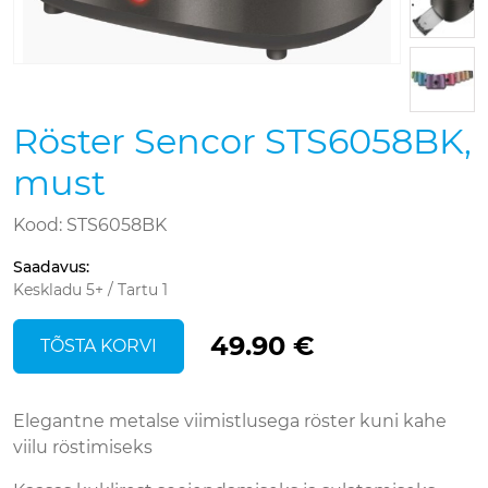
Röster Sencor STS6058BK,
must
Kood: STS6058BK
Saadavus
:
Keskladu 5+ / Tartu 1
49.90 €
TÕSTA KORVI
Elegantne metalse viimistlusega röster kuni kahe
viilu röstimiseks