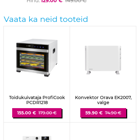
Hind
:
129.00 €
149.00 €
Vaata ka neid tooteid
Toidukuivataja ProfiCook
Konvektor Orava EK2007,
PCDR1218
valge
155.00 €
179.00 €
59.90 €
74.90 €