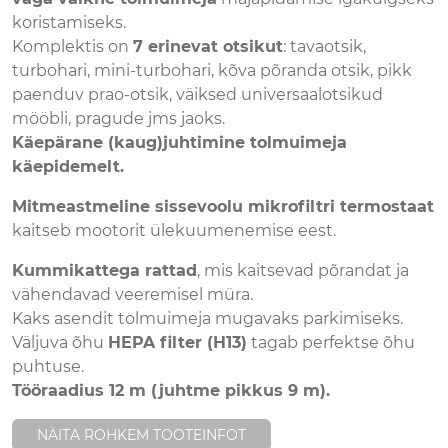
koristamiseks.
Komplektis on
7 erinevat otsikut
: tavaotsik,
turbohari, mini-turbohari, kõva põranda otsik, pikk
paenduv prao-otsik, väiksed universaalotsikud
mööbli, pragude jms jaoks.
Käepärane (kaug)juhtimine tolmuimeja
käepidemelt.
Mitmeastmeline sissevoolu mikrofiltri t
ermostaat
kaitseb mootorit ülekuumenemise eest.
Kummikattega rattad
, mis kaitsevad põrandat ja
vähendavad veeremisel müra.
Kaks asendit tolmuimeja mugavaks parkimiseks.
Väljuva õhu
HEPA filter (H13)
tagab perfektse õhu
puhtuse.
Tööraadius 12 m (juhtme pikkus 9 m).
NÄITA ROHKEM TOOTEINFOT