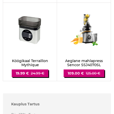
Köögikaal Terraillon
Aeglane mahlapress
Mythique
Sencor SSJ4070SL
19.99 €
24.99 €
109.00 €
125.00 €
Kauplus Tartus