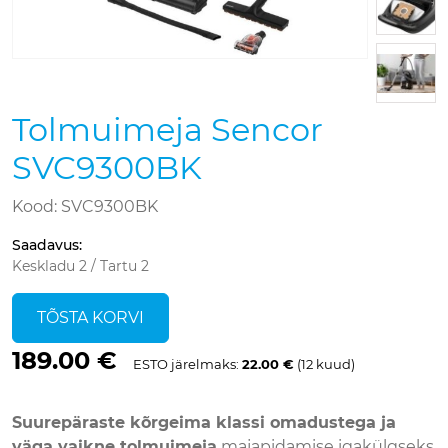
Tolmuimeja Sencor
SVC9300BK
Kood: SVC9300BK
Saadavus
:
Keskladu 2 / Tartu 2
TÕSTA KORVI
189.00 €
ESTO järelmaks:
22.00 €
(12 kuud)
Suurepäraste kõrgeima klassi omadustega ja
väga vaikne tolmuimeja
majapidamise igakülgseks