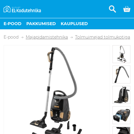
E-POOD
PAKKUMISED
KAUPLUSED
E-pood
Majapidamistehnika
Tolmuimejad tolmukotiga