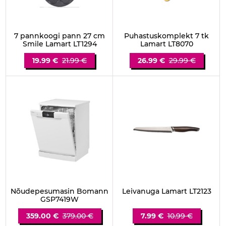
7 pannkoogi pann 27 cm
Puhastuskomplekt 7 tk
Smile Lamart LT1294
Lamart LT8070
19.99 €
21.99 €
26.99 €
29.99 €
Nõudepesumasin Bomann
Leivanuga Lamart LT2123
GSP7419W
359.00 €
379.00 €
7.99 €
10.99 €